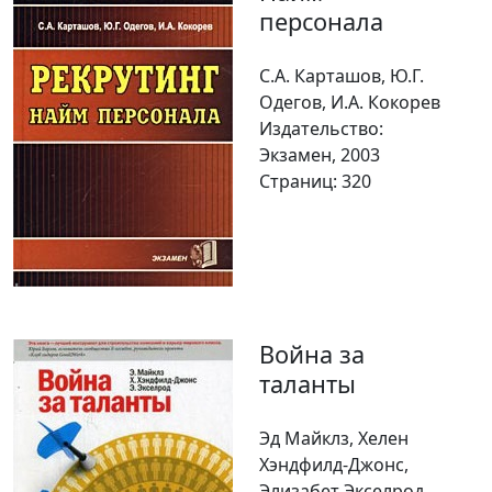
персонала
C.А. Карташов, Ю.Г.
Одегов, И.А. Кокорев
Издательство:
Экзамен, 2003
Страниц: 320
Война за
таланты
Эд Майклз, Хелен
Хэндфилд-Джонс,
Элизабет Экселрод