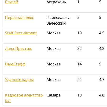
Елисей
Астрахань
1
5
Персонал плюс
Переславль-
3
5
Залесский
Staff Recruitment
Москва
10
4.5
Лада-Престиж
Москва
32
4.2
НьюСтафф
Москва
14
5
Удачные кадры
Москва
24
4.7
Кадровое агентство
Самара
10
4.6
№1