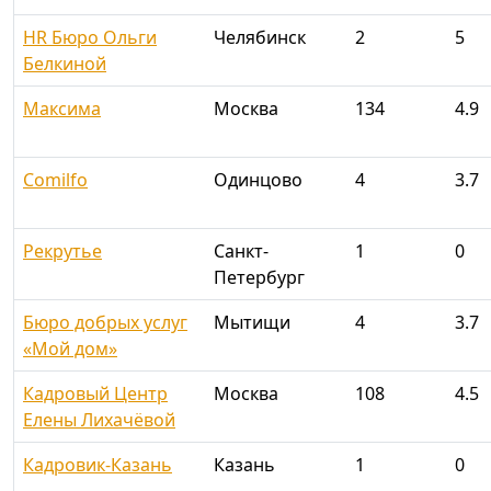
HR Бюро Ольги
Челябинск
2
5
Белкиной
Максима
Москва
134
4.9
Comilfo
Одинцово
4
3.7
Рекрутье
Санкт-
1
0
Петербург
Бюро добрых услуг
Мытищи
4
3.7
«Мой дом»
Кадровый Центр
Москва
108
4.5
Елены Лихачёвой
Кадровик-Казань
Казань
1
0