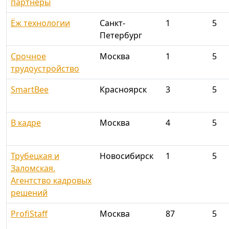
партнёры
Ёж технологии
Санкт-
1
5
Петербург
Срочное
Москва
1
5
трудоустройство
SmartBee
Красноярск
3
5
В кадре
Москва
4
5
Трубецкая и
Новосибирск
1
5
Заломская.
Агентство кадровых
решений
ProfiStaff
Москва
87
5