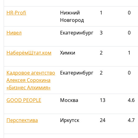
НR-Profi
Нижний
1
0
Новгород
Нивел
Екатеринбург
3
0
НаберёмШтат.ком
Химки
2
1
Кадровое агентство
Екатеринбург
2
0
Алексея Сорокина
«Бизнес Алхимия»
GOOD PEOPLE
Москва
13
4.6
Перспектива
Иркутск
24
4.7