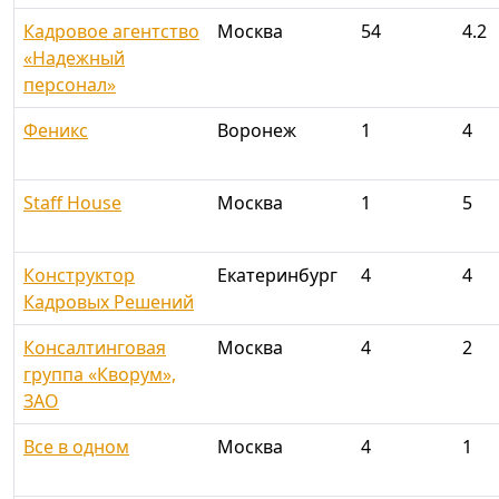
Кадровое агентство
Москва
54
4.2
«Надежный
персонал»
Феникс
Воронеж
1
4
Staff House
Москва
1
5
Конструктор
Екатеринбург
4
4
Кадровых Решений
Консалтинговая
Москва
4
2
группа «Кворум»,
ЗАО
Все в одном
Москва
4
1