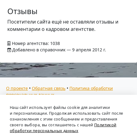
Отзывы
Посетители сайта ещё не оставляли отзывы и
комментарии о кадровом агентстве.
Номер агентства: 1038
Добавлено в справочник — 9 апреля 2012 г.
О проекте
•
Обратная связь
•
Политика обработки
персональных данных
Мы собираем отзывы, составляем рейтинги и
Наш сайт использует файлы cookie для аналитики
предоставляем всю информацию о кадровых агентствах
и персонализации. Продолжая использовать сайт после
России. Также анализируем ключевые тенденции рынка
ознакомления с этим сообщением и предоставления
своего выбора, вы соглашаетесь с нашей
Политикой
труда: отслеживаем динамику зарплат, уровень
обработки персональных данных
безработицы и общую обстановку в отрасли, чтобы вы