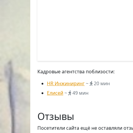
Кадровые агентства поблизости:
HR Инжиниринг
~
20 мин
Елисей
~
49 мин
Отзывы
Посетители сайта ещё не оставляли отз