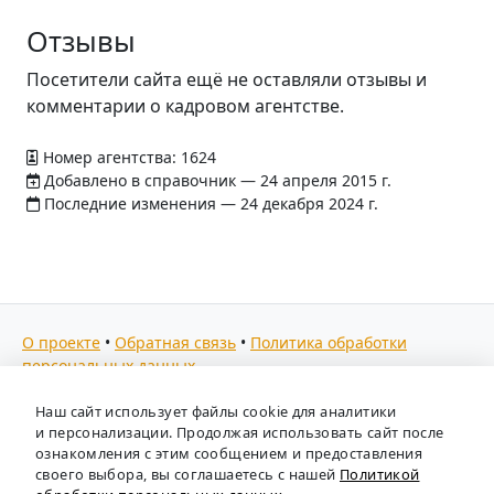
Отзывы
Посетители сайта ещё не оставляли отзывы и
комментарии о кадровом агентстве.
Номер агентства: 1624
Добавлено в справочник — 24 апреля 2015 г.
Последние изменения — 24 декабря 2024 г.
О проекте
•
Обратная связь
•
Политика обработки
персональных данных
Мы собираем отзывы, составляем рейтинги и
Наш сайт использует файлы cookie для аналитики
предоставляем всю информацию о кадровых агентствах
и персонализации. Продолжая использовать сайт после
России. Также анализируем ключевые тенденции рынка
ознакомления с этим сообщением и предоставления
своего выбора, вы соглашаетесь с нашей
Политикой
труда: отслеживаем динамику зарплат, уровень