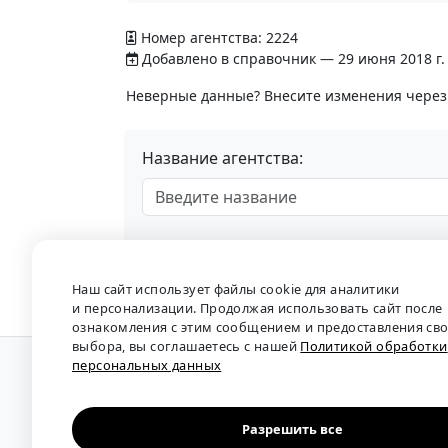
Номер агентства: 2224
Добавлено в справочник — 29 июня 2018 г.
Неверные данные? Внесите изменения чере
Название агентства:
Наш сайт использует файлы cookie для аналитики
и персонализации. Продолжая использовать сайт после
ознакомления с этим сообщением и предоставления св
выбора, вы соглашаетесь с нашей
Политикой обработки
персональных данных
О проекте
•
Обратная связь
•
Политика обрабо
Мы собираем отзывы, составляем рейтинги и 
рынка труда: отслеживаем динамику зарплат, 
Разрешить все