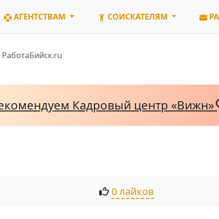
АГЕНТСТВАМ
СОИСКАТЕЛЯМ
РА
РаботаБийск.ru
екомендуем Кадровый центр «Вижн»
0 лайков