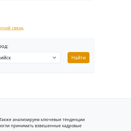
атной связи
.
род:
Найти
. Также анализируем ключевые тенденции
ы могли принимать взвешенные кадровые