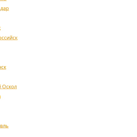
одар
к
оссийск
нск
 Оскол
в
вль