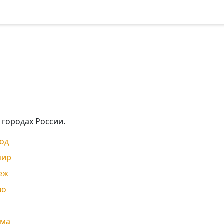
 городах России.
од
мир
еж
во
ома