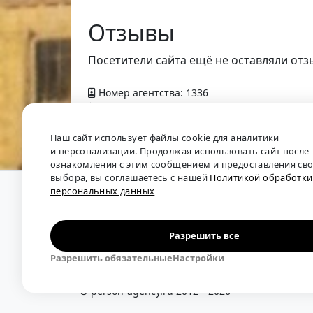
Отзывы
Посетители сайта ещё не оставляли отз
Номер агентства: 1336
Добавлено в справочник — 2 февраля 2014 
Наш сайт использует файлы cookie для аналитики
и персонализации. Продолжая использовать сайт после
ознакомления с этим сообщением и предоставления св
выбора, вы соглашаетесь с нашей
Политикой обработки
персональных данных
О проекте
•
Обратная связь
•
Политика обрабо
Мы собираем отзывы, составляем рейтинги и 
рынка труда: отслеживаем динамику зарплат, 
Разрешить все
решения.
Разрешить обязательные
Настройки
Независимый портал-справочник
«Кадровые аг
© person-agency.ru 2012—2026