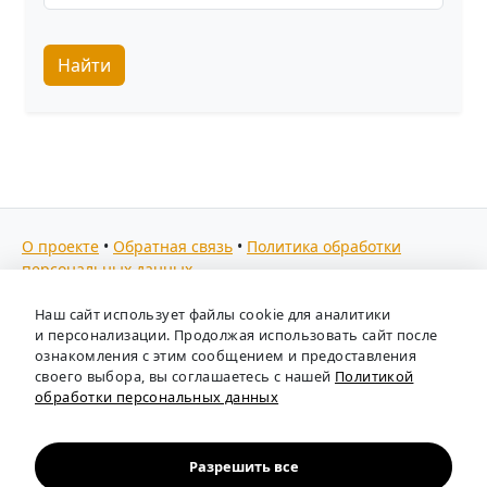
Найти
О проекте
•
Обратная связь
•
Политика обработки
персональных данных
Мы собираем отзывы, составляем рейтинги и
Наш сайт использует файлы cookie для аналитики
предоставляем всю информацию о кадровых агентствах
и персонализации. Продолжая использовать сайт после
России. Также анализируем ключевые тенденции рынка
ознакомления с этим сообщением и предоставления
своего выбора, вы соглашаетесь с нашей
Политикой
труда: отслеживаем динамику зарплат, уровень
обработки персональных данных
безработицы и общую обстановку в отрасли, чтобы вы
могли принимать взвешенные кадровые решения.
Независимый портал-справочник
«Кадровые агентства
Разрешить все
России»
.