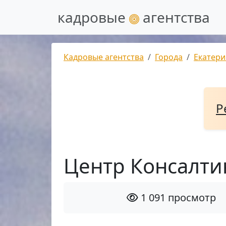
кадровые
агентства
Кадровые агентства
Города
Екатери
Р
Центр Консалти
1 091 просмотр