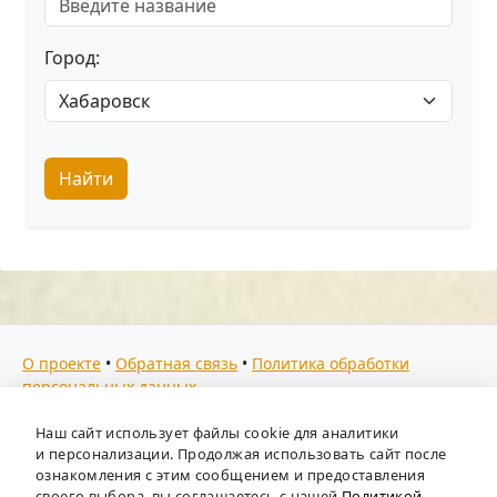
Город:
Найти
О проекте
•
Обратная связь
•
Политика обработки
персональных данных
Мы собираем отзывы, составляем рейтинги и
Наш сайт использует файлы cookie для аналитики
предоставляем всю информацию о кадровых агентствах
и персонализации. Продолжая использовать сайт после
России. Также анализируем ключевые тенденции рынка
ознакомления с этим сообщением и предоставления
своего выбора, вы соглашаетесь с нашей
Политикой