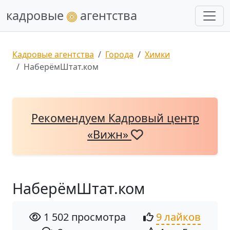
кадровые
агентства
Кадровые агентства
Города
Химки
НаберёмШтат.ком
Рекомендуем Кадровый центр
«Вижн»
НаберёмШтат.ком
1 502 просмотра
9 лайков