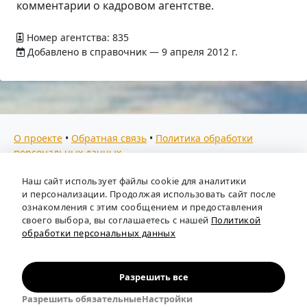
комментарии о кадровом агентстве.
Номер агентства: 835
Добавлено в справочник — 9 апреля 2012 г.
О проекте
•
Обратная связь
•
Политика обработки
персональных данных
Мы собираем отзывы, составляем рейтинги и
Наш сайт использует файлы cookie для аналитики
предоставляем всю информацию о кадровых агентствах
и персонализации. Продолжая использовать сайт после
России. Также анализируем ключевые тенденции рынка
ознакомления с этим сообщением и предоставления
своего выбора, вы соглашаетесь с нашей
Политикой
труда: отслеживаем динамику зарплат, уровень
обработки персональных данных
безработицы и общую обстановку в отрасли, чтобы вы
могли принимать взвешенные кадровые решения.
Независимый портал-справочник
«Кадровые агентства
Разрешить все
России»
.
Разрешить обязательные
Настройки
© person-agency.ru 2012—2026