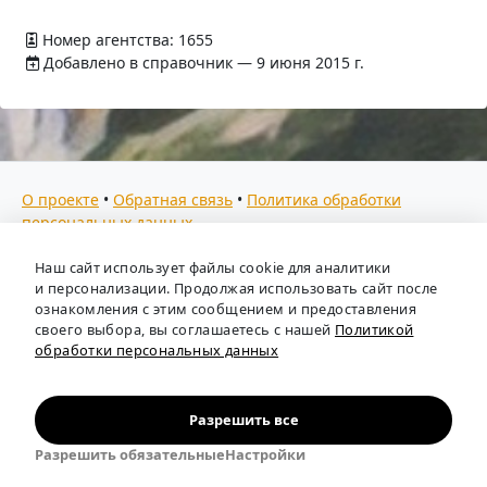
Номер агентства: 1655
Добавлено в справочник — 9 июня 2015 г.
О проекте
•
Обратная связь
•
Политика обработки
персональных данных
Мы собираем отзывы, составляем рейтинги и
Наш сайт использует файлы cookie для аналитики
предоставляем всю информацию о кадровых агентствах
и персонализации. Продолжая использовать сайт после
России. Также анализируем ключевые тенденции рынка
ознакомления с этим сообщением и предоставления
своего выбора, вы соглашаетесь с нашей
Политикой
труда: отслеживаем динамику зарплат, уровень
обработки персональных данных
безработицы и общую обстановку в отрасли, чтобы вы
могли принимать взвешенные кадровые решения.
Независимый портал-справочник
«Кадровые агентства
Разрешить все
России»
.
Разрешить обязательные
Настройки
© person-agency.ru 2012—2026