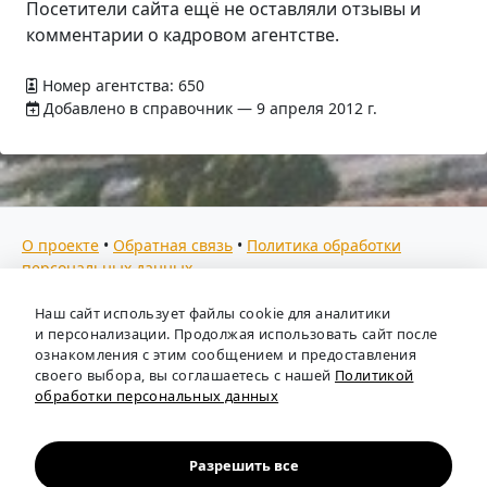
Посетители сайта ещё не оставляли отзывы и
комментарии о кадровом агентстве.
Номер агентства: 650
Добавлено в справочник — 9 апреля 2012 г.
О проекте
•
Обратная связь
•
Политика обработки
персональных данных
Мы собираем отзывы, составляем рейтинги и
Наш сайт использует файлы cookie для аналитики
предоставляем всю информацию о кадровых агентствах
и персонализации. Продолжая использовать сайт после
России. Также анализируем ключевые тенденции рынка
ознакомления с этим сообщением и предоставления
своего выбора, вы соглашаетесь с нашей
Политикой
труда: отслеживаем динамику зарплат, уровень
обработки персональных данных
безработицы и общую обстановку в отрасли, чтобы вы
могли принимать взвешенные кадровые решения.
Независимый портал-справочник
«Кадровые агентства
Разрешить все
России»
.