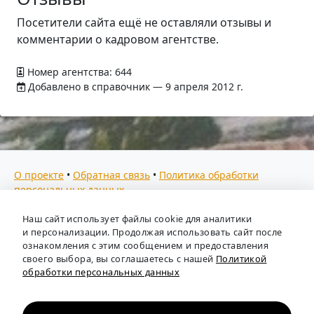
Посетители сайта ещё не оставляли отзывы и
комментарии о кадровом агентстве.
Номер агентства: 644
Добавлено в справочник — 9 апреля 2012 г.
О проекте
•
Обратная связь
•
Политика обработки
персональных данных
Мы собираем отзывы, составляем рейтинги и
Наш сайт использует файлы cookie для аналитики
предоставляем всю информацию о кадровых агентствах
и персонализации. Продолжая использовать сайт после
России. Также анализируем ключевые тенденции рынка
ознакомления с этим сообщением и предоставления
своего выбора, вы соглашаетесь с нашей
Политикой
труда: отслеживаем динамику зарплат, уровень
обработки персональных данных
безработицы и общую обстановку в отрасли, чтобы вы
могли принимать взвешенные кадровые решения.