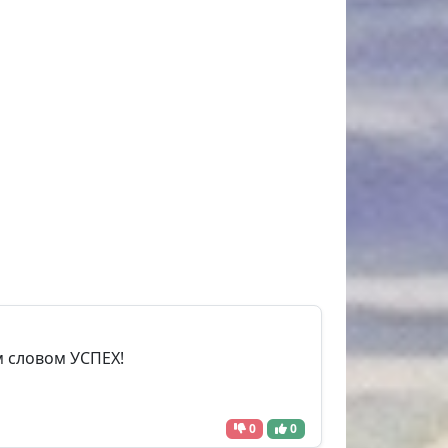
м словом УСПЕХ!
0
0