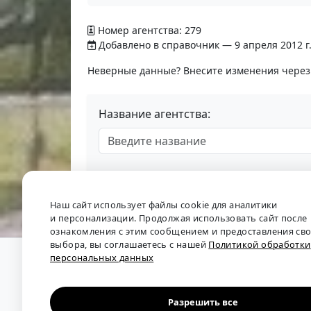
Номер агентства: 279
Добавлено в справочник — 9 апреля 2012 г
Неверные данные? Внесите изменения чере
Название агентства:
Наш сайт использует файлы cookie для аналитики
и персонализации. Продолжая использовать сайт после
ознакомления с этим сообщением и предоставления св
выбора, вы соглашаетесь с нашей
Политикой обработки
персональных данных
О проекте
•
Обратная связь
•
Политика обрабо
Мы собираем отзывы, составляем рейтинги и 
рынка труда: отслеживаем динамику зарплат, 
Разрешить все