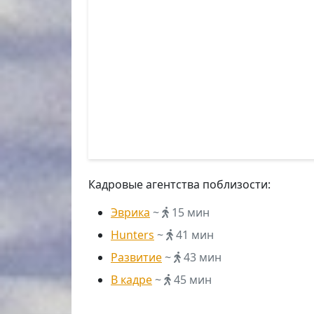
Кадровые агентства поблизости:
Эврика
~
15 мин
Hunters
~
41 мин
Развитие
~
43 мин
В кадре
~
45 мин