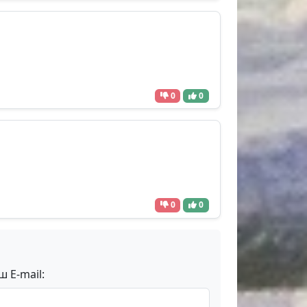
0
0
0
0
ш E-mail: