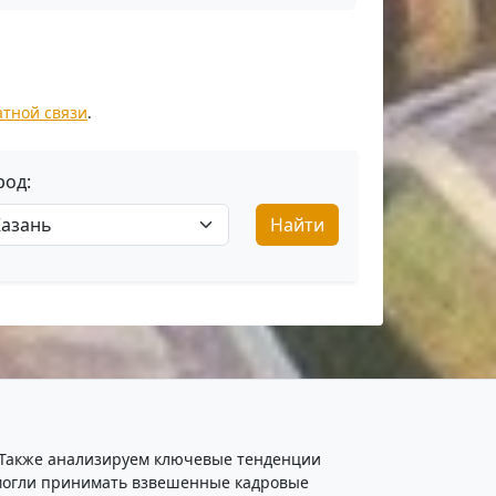
атной связи
.
род:
Найти
. Также анализируем ключевые тенденции
ы могли принимать взвешенные кадровые