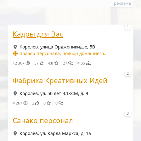
реклама
1
Кадры для Вас
Королёв, улица Орджоникидзе, 5В
подбор персонала, подбор домашнего...
12 367
37
4.8
27
4.85
2
Фабрика Креативных Идей
Королев, ул. 50 лет ВЛКСМ, д. 9
4 267
2
0
0
3
Санако персонал
Королев, ул. Карла Маркса, д. 1а