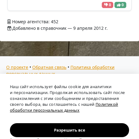
0
0
Номер агентства: 452
Добавлено в справочник — 9 апреля 2012 г.
О проекте
•
Обратная связь
•
Политика обработки
персональных данных
Мы собираем отзывы, составляем рейтинги и
Наш сайт использует файлы cookie для аналитики
предоставляем всю информацию о кадровых агентствах
и персонализации. Продолжая использовать сайт после
России. Также анализируем ключевые тенденции рынка
ознакомления с этим сообщением и предоставления
своего выбора, вы соглашаетесь с нашей
Политикой
труда: отслеживаем динамику зарплат, уровень
обработки персональных данных
безработицы и общую обстановку в отрасли, чтобы вы
могли принимать взвешенные кадровые решения.
Независимый портал-справочник
«Кадровые агентства
Разрешить все
России»
.