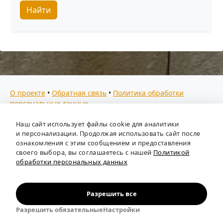
Найти
О проекте
•
Обратная связь
•
Политика обработки
персональных данных
Мы собираем отзывы, составляем рейтинги и
Наш сайт использует файлы cookie для аналитики
предоставляем всю информацию о кадровых агентствах
и персонализации. Продолжая использовать сайт после
России. Также анализируем ключевые тенденции рынка
ознакомления с этим сообщением и предоставления
своего выбора, вы соглашаетесь с нашей
Политикой
труда: отслеживаем динамику зарплат, уровень
обработки персональных данных
безработицы и общую обстановку в отрасли, чтобы вы
могли принимать взвешенные кадровые решения.
Независимый портал-справочник
«Кадровые агентства
Разрешить все
России»
.
Разрешить обязательные
Настройки
© person-agency.ru 2012—2026