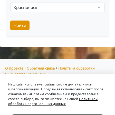
Найти
О проекте
•
Обратная связь
•
Политика обработки
персональных данных
Мы собираем отзывы, составляем рейтинги и
Наш сайт использует файлы cookie для аналитики
предоставляем всю информацию о кадровых агентствах
и персонализации. Продолжая использовать сайт после
России. Также анализируем ключевые тенденции рынка
ознакомления с этим сообщением и предоставления
своего выбора, вы соглашаетесь с нашей
Политикой
труда: отслеживаем динамику зарплат, уровень
обработки персональных данных
безработицы и общую обстановку в отрасли, чтобы вы
могли принимать взвешенные кадровые решения.