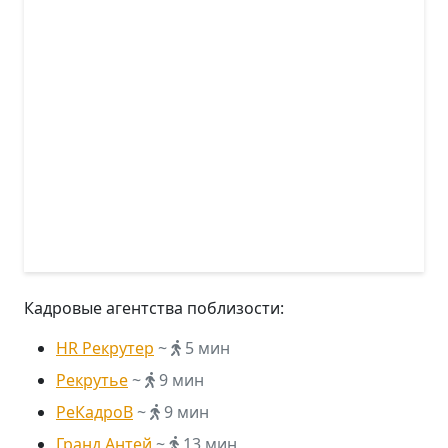
Кадровые агентства поблизости:
HR Рекрутер
~
5 мин
Рекрутье
~
9 мин
РеКадроВ
~
9 мин
Гранд Антей
~
13 мин