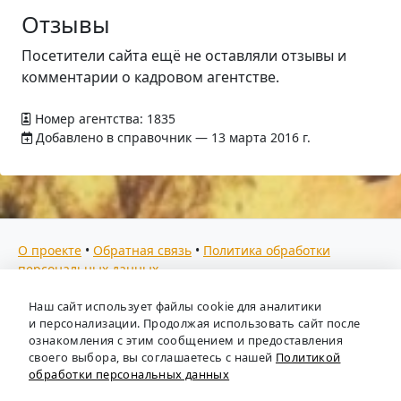
Отзывы
Посетители сайта ещё не оставляли отзывы и
комментарии о кадровом агентстве.
Номер агентства: 1835
Добавлено в справочник — 13 марта 2016 г.
О проекте
•
Обратная связь
•
Политика обработки
персональных данных
Мы собираем отзывы, составляем рейтинги и
Наш сайт использует файлы cookie для аналитики
предоставляем всю информацию о кадровых агентствах
и персонализации. Продолжая использовать сайт после
России. Также анализируем ключевые тенденции рынка
ознакомления с этим сообщением и предоставления
своего выбора, вы соглашаетесь с нашей
Политикой
труда: отслеживаем динамику зарплат, уровень
обработки персональных данных
безработицы и общую обстановку в отрасли, чтобы вы
могли принимать взвешенные кадровые решения.