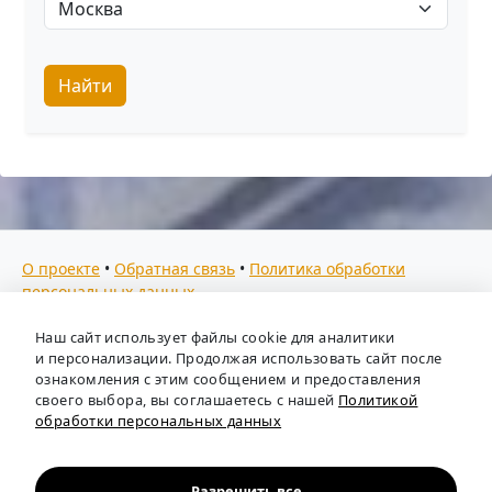
Найти
О проекте
•
Обратная связь
•
Политика обработки
персональных данных
Мы собираем отзывы, составляем рейтинги и
Наш сайт использует файлы cookie для аналитики
предоставляем всю информацию о кадровых агентствах
и персонализации. Продолжая использовать сайт после
России. Также анализируем ключевые тенденции рынка
ознакомления с этим сообщением и предоставления
своего выбора, вы соглашаетесь с нашей
Политикой
труда: отслеживаем динамику зарплат, уровень
обработки персональных данных
безработицы и общую обстановку в отрасли, чтобы вы
могли принимать взвешенные кадровые решения.
Независимый портал-справочник
«Кадровые агентства
Разрешить все