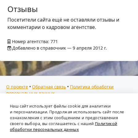
Отзывы
Посетители сайта ещё не оставляли отзывы и
комментарии о кадровом агентстве.
Номер агентства: 771
Добавлено в справочник — 9 апреля 2012 г.
О проекте
•
Обратная связь
•
Политика обработки
персональных данных
Мы собираем отзывы, составляем рейтинги и
Наш сайт использует файлы cookie для аналитики
предоставляем всю информацию о кадровых агентствах
и персонализации. Продолжая использовать сайт после
России. Также анализируем ключевые тенденции рынка
ознакомления с этим сообщением и предоставления
своего выбора, вы соглашаетесь с нашей
Политикой
труда: отслеживаем динамику зарплат, уровень
обработки персональных данных
безработицы и общую обстановку в отрасли, чтобы вы
могли принимать взвешенные кадровые решения.