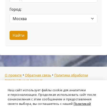
Город:
Найти
О проекте
•
Обратная связь
•
Политика обработки
персональных данных
Мы собираем отзывы, составляем рейтинги и
Наш сайт использует файлы cookie для аналитики
предоставляем всю информацию о кадровых агентствах
и персонализации. Продолжая использовать сайт после
России. Также анализируем ключевые тенденции рынка
ознакомления с этим сообщением и предоставления
своего выбора, вы соглашаетесь с нашей
Политикой
труда: отслеживаем динамику зарплат, уровень