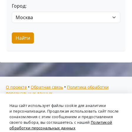
Город:
Найти
О проекте
•
Обратная связь
•
Политика обработки
персональных данных
Мы собираем отзывы, составляем рейтинги и
Наш сайт использует файлы cookie для аналитики
предоставляем всю информацию о кадровых агентствах
и персонализации. Продолжая использовать сайт после
России. Также анализируем ключевые тенденции рынка
ознакомления с этим сообщением и предоставления
своего выбора, вы соглашаетесь с нашей
Политикой
труда: отслеживаем динамику зарплат, уровень
обработки персональных данных
безработицы и общую обстановку в отрасли, чтобы вы