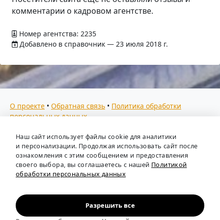
комментарии о кадровом агентстве.
Номер агентства: 2235
Добавлено в справочник — 23 июля 2018 г.
О проекте
•
Обратная связь
•
Политика обработки
персональных данных
Мы собираем отзывы, составляем рейтинги и
Наш сайт использует файлы cookie для аналитики
предоставляем всю информацию о кадровых агентствах
и персонализации. Продолжая использовать сайт после
России. Также анализируем ключевые тенденции рынка
ознакомления с этим сообщением и предоставления
своего выбора, вы соглашаетесь с нашей
Политикой
труда: отслеживаем динамику зарплат, уровень
обработки персональных данных
безработицы и общую обстановку в отрасли, чтобы вы
могли принимать взвешенные кадровые решения.
Независимый портал-справочник
«Кадровые агентства
Разрешить все
России»
.