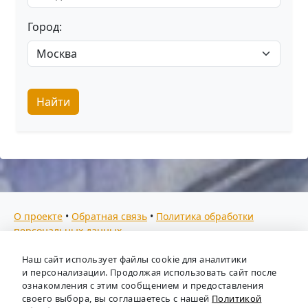
Город:
Найти
О проекте
•
Обратная связь
•
Политика обработки
персональных данных
Мы собираем отзывы, составляем рейтинги и
Наш сайт использует файлы cookie для аналитики
предоставляем всю информацию о кадровых агентствах
и персонализации. Продолжая использовать сайт после
России. Также анализируем ключевые тенденции рынка
ознакомления с этим сообщением и предоставления
своего выбора, вы соглашаетесь с нашей
Политикой
труда: отслеживаем динамику зарплат, уровень