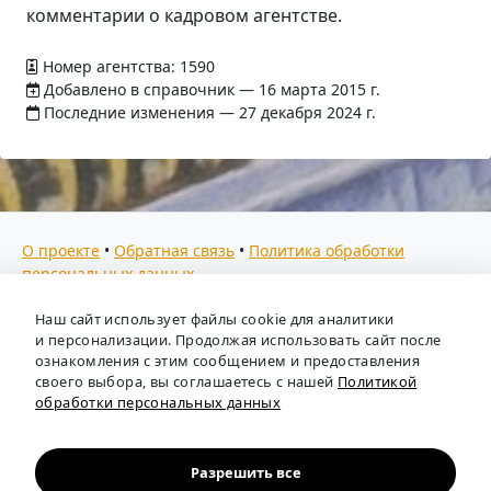
комментарии о кадровом агентстве.
Номер агентства: 1590
Добавлено в справочник — 16 марта 2015 г.
Последние изменения — 27 декабря 2024 г.
О проекте
•
Обратная связь
•
Политика обработки
персональных данных
Мы собираем отзывы, составляем рейтинги и
Наш сайт использует файлы cookie для аналитики
предоставляем всю информацию о кадровых агентствах
и персонализации. Продолжая использовать сайт после
России. Также анализируем ключевые тенденции рынка
ознакомления с этим сообщением и предоставления
своего выбора, вы соглашаетесь с нашей
Политикой
труда: отслеживаем динамику зарплат, уровень
обработки персональных данных
безработицы и общую обстановку в отрасли, чтобы вы
могли принимать взвешенные кадровые решения.
Независимый портал-справочник
«Кадровые агентства
Разрешить все