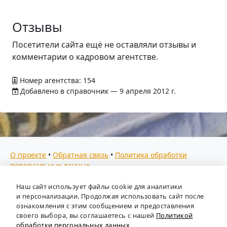
Отзывы
Посетители сайта ещё не оставляли отзывы и
комментарии о кадровом агентстве.
Номер агентства: 154
Добавлено в справочник — 9 апреля 2012 г.
О проекте
•
Обратная связь
•
Политика обработки
персональных данных
Мы собираем отзывы, составляем рейтинги и
Наш сайт использует файлы cookie для аналитики
предоставляем всю информацию о кадровых агентствах
и персонализации. Продолжая использовать сайт после
России. Также анализируем ключевые тенденции рынка
ознакомления с этим сообщением и предоставления
своего выбора, вы соглашаетесь с нашей
Политикой
труда: отслеживаем динамику зарплат, уровень
обработки персональных данных
безработицы и общую обстановку в отрасли, чтобы вы