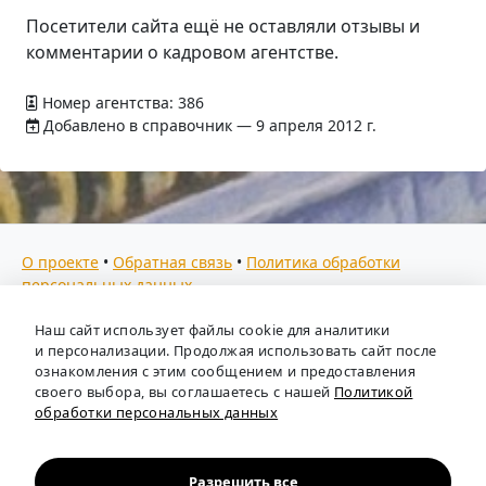
Посетители сайта ещё не оставляли отзывы и
комментарии о кадровом агентстве.
Номер агентства: 386
Добавлено в справочник — 9 апреля 2012 г.
О проекте
•
Обратная связь
•
Политика обработки
персональных данных
Мы собираем отзывы, составляем рейтинги и
Наш сайт использует файлы cookie для аналитики
предоставляем всю информацию о кадровых агентствах
и персонализации. Продолжая использовать сайт после
России. Также анализируем ключевые тенденции рынка
ознакомления с этим сообщением и предоставления
своего выбора, вы соглашаетесь с нашей
Политикой
труда: отслеживаем динамику зарплат, уровень
обработки персональных данных
безработицы и общую обстановку в отрасли, чтобы вы
могли принимать взвешенные кадровые решения.
Независимый портал-справочник
«Кадровые агентства
Разрешить все