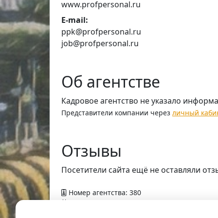
www.profpersonal.ru
E-mail:
ppk@profpersonal.ru
job@profpersonal.ru
Об агентстве
Кадровое агентство не указало информ
Представители компании через
личный каби
Отзывы
Посетители сайта ещё не оставляли отз
Номер агентства: 380
Добавлено в справочник — 9 апреля 2012 г