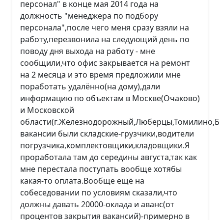
персонал" в конце мая 2014 года на
должность "менеджера по подбору
персонала",после чего меня сразу взяли на
работу,перезвонила на следующий день по
поводу дня выхода на работу - мне
сообщили,что офис закрывается на ремонт
на 2 месяца и это время предложили мне
поработать удалённо(на дому),дали
информацию по объектам в Москве(Очаково)
и Московской
области(г.Железнодорожный,Люберцы,Томилино,Б
вакансии были складские-грузчики,водители
погрузчика,комплектовщики,кладовщики.Я
проработала там до середины августа,так как
мне перестала поступать вообще хотябы
какая-то оплата.Вообще ещё на
собеседовании по условиям сказали,что
должны давать 20000-оклада и аванс(от
процентов закрытия вакансий)-примерно в