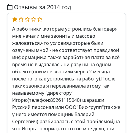
Отзывы за 2014 год
А работники ,которые устроились благодаря
мне начали мне звонить и массово
жаловаться,что условия,которые были
озвучены мной - не соответствует правдивой
информации,а также заработная плата за всё
время не выдавалась ни разу ни на одном
объекте(они мне звонили через 2 месяца
после того,как устроились на работу).После
таких звонков я перезванивала этому так
называемому "директору"
Игорю(телефон:89261115040) шарашки
Русский персонал или ООО"Вис-групп"(так же
у него имеется помощник Валерий
Сергеевич) разбиралась с этой проблемой,на
что Игорь говорил,что это не моё дело,они