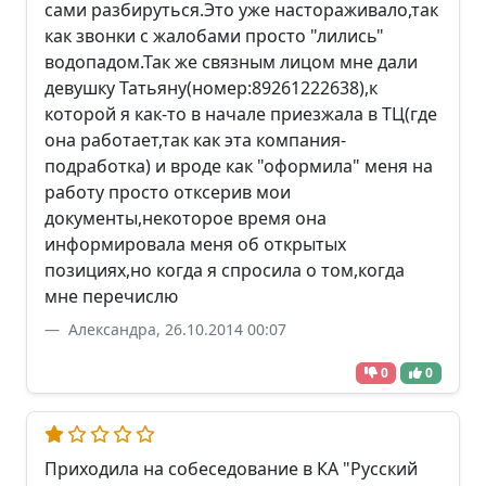
сами разбируться.Это уже настораживало,так
как звонки с жалобами просто "лились"
водопадом.Так же связным лицом мне дали
девушку Татьяну(номер:89261222638),к
которой я как-то в начале приезжала в ТЦ(где
она работает,так как эта компания-
подработка) и вроде как "оформила" меня на
работу просто отксерив мои
документы,некоторое время она
информировала меня об открытых
позициях,но когда я спросила о том,когда
мне перечислю
Александра, 26.10.2014 00:07
0
0
Приходила на собеседование в КА "Русский