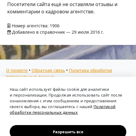
Посетители сайта ещё не оставляли отзывы и
комментарии о кадровом агентстве.
Номер агентства: 1906
Добавлено в справочник — 29 июля 2016 г.
О проекте
•
Обратная связь
•
Политика обработки
персональных данных
Мы собираем отзывы, составляем рейтинги и
Наш сайт использует файлы cookie для аналитики
предоставляем всю информацию о кадровых агентствах
и персонализации. Продолжая использовать сайт после
России. Также анализируем ключевые тенденции рынка
ознакомления с этим сообщением и предоставления
своего выбора, вы соглашаетесь с нашей
Политикой
труда: отслеживаем динамику зарплат, уровень
обработки персональных данных
безработицы и общую обстановку в отрасли, чтобы вы
могли принимать взвешенные кадровые решения.
Независимый портал-справочник
«Кадровые агентства
Разрешить все