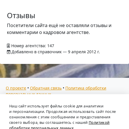
Отзывы
Посетители сайта ещё не оставляли отзывы и
комментарии о кадровом агентстве.
Номер агентства: 147
Добавлено в справочник — 9 апреля 2012 г.
О проекте
•
Обратная связь
•
Политика обработки
персональных данных
Мы собираем отзывы, составляем рейтинги и
Наш сайт использует файлы cookie для аналитики
предоставляем всю информацию о кадровых агентствах
и персонализации. Продолжая использовать сайт после
России. Также анализируем ключевые тенденции рынка
ознакомления с этим сообщением и предоставления
своего выбора, вы соглашаетесь с нашей
Политикой
труда: отслеживаем динамику зарплат, уровень
обработки персональных данных
безработицы и общую обстановку в отрасли, чтобы вы