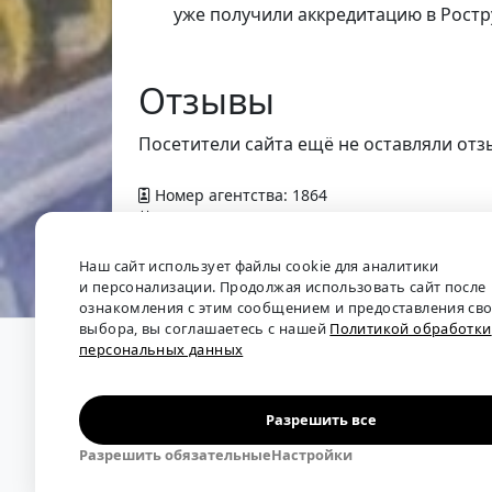
уже получили аккредитацию в Ростр
Отзывы
Посетители сайта ещё не оставляли отз
Номер агентства: 1864
Добавлено в справочник — 24 апреля 2016 
Наш сайт использует файлы cookie для аналитики
и персонализации. Продолжая использовать сайт после
ознакомления с этим сообщением и предоставления св
выбора, вы соглашаетесь с нашей
Политикой обработки
персональных данных
О проекте
•
Обратная связь
•
Политика обрабо
Мы собираем отзывы, составляем рейтинги и 
рынка труда: отслеживаем динамику зарплат, 
Разрешить все
решения.
Разрешить обязательные
Настройки
Независимый портал-справочник
«Кадровые аг