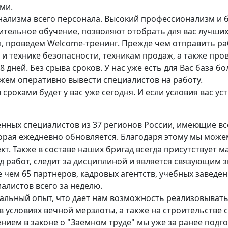
ми.
нализма всего персонала. Высокий профессионализм и 
тельное обучение, позволяют отобрать для вас лучших
, проведем Welcome-тренинг. Прежде чем отправить ра
 и технике безопасности, техникам продаж, а также про
8 дней. Без срыва сроков. У нас уже есть для Вас база б
жем оперативно вывести специалистов на работу.
сроками будет у вас уже сегодня. И если условия вас ус
ренных специалистов из 37 регионов России, имеющие 
орая ежедневно обновляется. Благодаря этому мы можем
т. Также в составе наших бригад всегда присутствует 
од работ, следит за дисциплиной и является связующи
 чем 65 партнеров, кадровых агентств, учебных заведен
алистов всего за неделю.
сальный опыт, что дает нам возможность реализовыват
в условиях вечной мерзлоты, а также на строительств
нением в законе о "Заемном труде" мы уже за ранее под