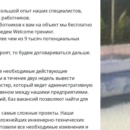
большой опыт наших специалистов,
 работников.
ботников к вам на объект мы бесплатно
ведем Welcome-тренинг.
олее чем из 9 тысяч потенциальных
троят, то будем договариваться дальше.
все необходимые действующие
 в течение двух недель вывести
мастер, который ведет административную
м звеном между нашими предприятиями.
ий, баз вакансий позволяют найти для
ь самые сложные проекты. Наши
е сложнейших инженерно-технических
готовили все необходимые изменения и