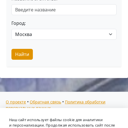
Город:
Найти
О проекте
•
Обратная связь
•
Политика обработки
персональных данных
Мы собираем отзывы, составляем рейтинги и
Наш сайт использует файлы cookie для аналитики
предоставляем всю информацию о кадровых агентствах
и персонализации. Продолжая использовать сайт после