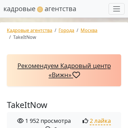
кадровые
агентства
Кадровые агентства
Города
Москва
TakeItNow
Рекомендуем Кадровый центр
«Вижн»
TakeItNow
1 952 просмотра
2 лайка