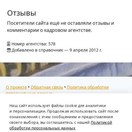
Отзывы
Посетители сайта ещё не оставляли отзывы и
комментарии о кадровом агентстве.
Номер агентства: 578
Добавлено в справочник — 9 апреля 2012 г.
О проекте
•
Обратная связь
•
Политика обработки
персональных данных
Мы собираем отзывы, составляем рейтинги и
Наш сайт использует файлы cookie для аналитики
предоставляем всю информацию о кадровых агентствах
и персонализации. Продолжая использовать сайт после
России. Также анализируем ключевые тенденции рынка
ознакомления с этим сообщением и предоставления
своего выбора, вы соглашаетесь с нашей
Политикой
труда: отслеживаем динамику зарплат, уровень
обработки персональных данных
безработицы и общую обстановку в отрасли, чтобы вы