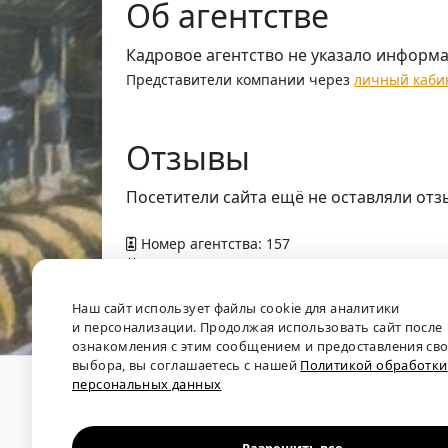
Об агентстве
Кадровое агентство не указало информ
Представители компании через
личный каби
Отзывы
Посетители сайта ещё не оставляли отз
Номер агентства: 157
Добавлено в справочник — 9 апреля 2012 г
Наш сайт использует файлы cookie для аналитики
и персонализации. Продолжая использовать сайт после
ознакомления с этим сообщением и предоставления св
выбора, вы соглашаетесь с нашей
Политикой обработки
персональных данных
О проекте
•
Обратная связь
•
Политика обрабо
Мы собираем отзывы, составляем рейтинги и 