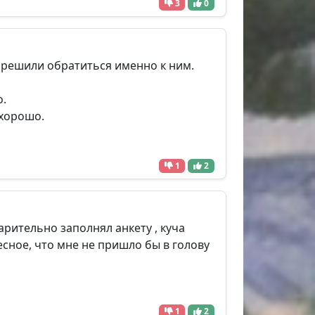
3
0
и решили обратиться именно к ним.
о.
 хорошо.
1
2
рительно заполнял анкету , куча
есное, что мне не пришло бы в голову
1
2