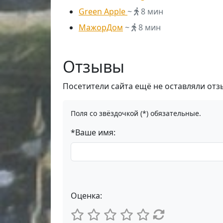
Green Apple
~
8 мин
МажорДом
~
8 мин
Отзывы
Посетители сайта ещё не оставляли отз
Поля со звёздочкой (*) обязательные.
*Ваше имя:
Оценка: