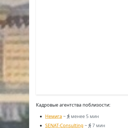
Кадровые агентства поблизости:
Немига
~
менее 5 мин
SENAT-Consulting
~
7 мин