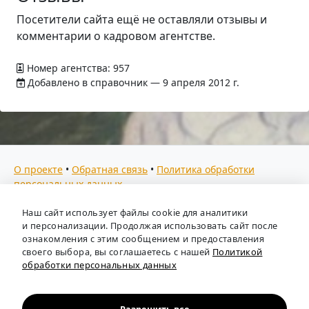
Посетители сайта ещё не оставляли отзывы и
комментарии о кадровом агентстве.
Номер агентства: 957
Добавлено в справочник — 9 апреля 2012 г.
О проекте
•
Обратная связь
•
Политика обработки
персональных данных
Мы собираем отзывы, составляем рейтинги и
Наш сайт использует файлы cookie для аналитики
предоставляем всю информацию о кадровых агентствах
и персонализации. Продолжая использовать сайт после
России. Также анализируем ключевые тенденции рынка
ознакомления с этим сообщением и предоставления
своего выбора, вы соглашаетесь с нашей
Политикой
труда: отслеживаем динамику зарплат, уровень
обработки персональных данных
безработицы и общую обстановку в отрасли, чтобы вы
могли принимать взвешенные кадровые решения.
Независимый портал-справочник
«Кадровые агентства