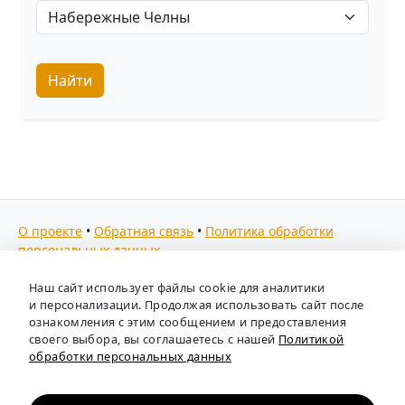
Найти
О проекте
•
Обратная связь
•
Политика обработки
персональных данных
Мы собираем отзывы, составляем рейтинги и
Наш сайт использует файлы cookie для аналитики
предоставляем всю информацию о кадровых агентствах
и персонализации. Продолжая использовать сайт после
России. Также анализируем ключевые тенденции рынка
ознакомления с этим сообщением и предоставления
своего выбора, вы соглашаетесь с нашей
Политикой
труда: отслеживаем динамику зарплат, уровень
обработки персональных данных
безработицы и общую обстановку в отрасли, чтобы вы
могли принимать взвешенные кадровые решения.