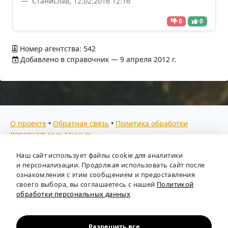
Станислав, 12.02.2016 12:16
0
0
Номер агентства: 542
Добавлено в справочник — 9 апреля 2012 г.
О проекте
•
Обратная связь
•
Политика обработки
персональных данных
Мы собираем отзывы, составляем рейтинги и
Наш сайт использует файлы cookie для аналитики
предоставляем всю информацию о кадровых агентствах
и персонализации. Продолжая использовать сайт после
России. Также анализируем ключевые тенденции рынка
ознакомления с этим сообщением и предоставления
своего выбора, вы соглашаетесь с нашей
Политикой
труда: отслеживаем динамику зарплат, уровень
обработки персональных данных
безработицы и общую обстановку в отрасли, чтобы вы
могли принимать взвешенные кадровые решения.
Независимый портал-справочник
«Кадровые агентства
Разрешить все