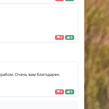
0
0
орабом. Очень вам благодарен.
0
0