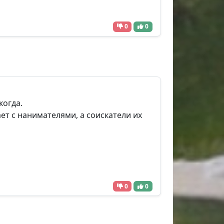
0
0
когда.
тает с нанимателями, а соискатели их
0
0