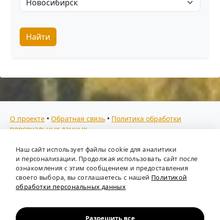
Найти
О проекте
•
Обратная связь
•
Политика обработки
персональных данных
Мы собираем отзывы, составляем рейтинги и
Наш сайт использует файлы cookie для аналитики
предоставляем всю информацию о кадровых агентствах
и персонализации. Продолжая использовать сайт после
России. Также анализируем ключевые тенденции рынка
ознакомления с этим сообщением и предоставления
своего выбора, вы соглашаетесь с нашей
Политикой
труда: отслеживаем динамику зарплат, уровень
обработки персональных данных
безработицы и общую обстановку в отрасли, чтобы вы
могли принимать взвешенные кадровые решения.
Независимый портал-справочник
«Кадровые агентства
Разрешить все