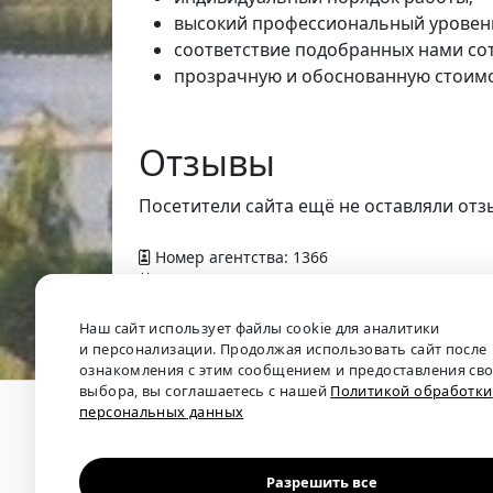
высокий профессиональный уровень
соответствие подобранных нами со
прозрачную и обоснованную стоимо
Отзывы
Посетители сайта ещё не оставляли отз
Номер агентства: 1366
Добавлено в справочник — 15 марта 2014 г
Наш сайт использует файлы cookie для аналитики
и персонализации. Продолжая использовать сайт после
ознакомления с этим сообщением и предоставления св
выбора, вы соглашаетесь с нашей
Политикой обработки
персональных данных
О проекте
•
Обратная связь
•
Политика обрабо
Мы собираем отзывы, составляем рейтинги и 
рынка труда: отслеживаем динамику зарплат, 
Разрешить все