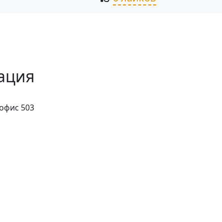
ация
 офис 503